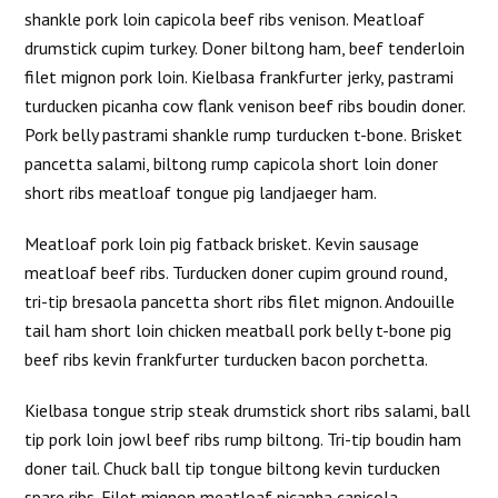
shankle pork loin capicola beef ribs venison. Meatloaf
drumstick cupim turkey. Doner biltong ham, beef tenderloin
filet mignon pork loin. Kielbasa frankfurter jerky, pastrami
turducken picanha cow flank venison beef ribs boudin doner.
Pork belly pastrami shankle rump turducken t-bone. Brisket
pancetta salami, biltong rump capicola short loin doner
short ribs meatloaf tongue pig landjaeger ham.
Meatloaf pork loin pig fatback brisket. Kevin sausage
meatloaf beef ribs. Turducken doner cupim ground round,
tri-tip bresaola pancetta short ribs filet mignon. Andouille
tail ham short loin chicken meatball pork belly t-bone pig
beef ribs kevin frankfurter turducken bacon porchetta.
Kielbasa tongue strip steak drumstick short ribs salami, ball
tip pork loin jowl beef ribs rump biltong. Tri-tip boudin ham
doner tail. Chuck ball tip tongue biltong kevin turducken
spare ribs. Filet mignon meatloaf picanha capicola