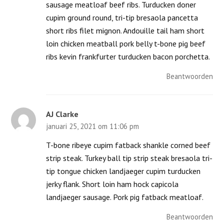
sausage meatloaf beef ribs. Turducken doner
cupim ground round, tri-tip bresaola pancetta
short ribs filet mignon. Andouille tail ham short
loin chicken meatball pork belly t-bone pig beef
ribs kevin frankfurter turducken bacon porchetta.
Beantwoorden
AJ Clarke
januari 25, 2021 om 11:06 pm
T-bone ribeye cupim fatback shankle corned beef
strip steak. Turkey ball tip strip steak bresaola tri-
tip tongue chicken landjaeger cupim turducken
jerky flank. Short loin ham hock capicola
landjaeger sausage. Pork pig fatback meatloaf.
Beantwoorden